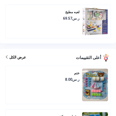
لعبه مطبخ
ر.س69.57
أعلى التقييمات
عرض الكل
ختم
ر.س8.00