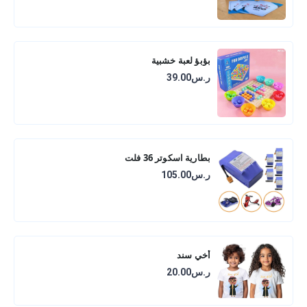
بؤبؤ لعبة خشبية
ر.س39.00
بطارية اسكوتر 36 فلت
ر.س105.00
أخي سند
ر.س20.00