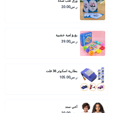
ورق لعب صكة
ر.س20.00
بؤبؤ لعبة خشبية
ر.س39.00
بطارية اسكوتر 36 فلت
ر.س105.00
أخي سند
ر.س20.00