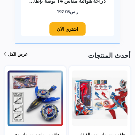
دراجة هوائية مقاس 14 بوصة بإطا...
ر.س192.05
اشتري الآن
أحدث المنتجات
عرض الكل
طقم سوبرمان توب القاذف...
طقم بي بليد سوبرمان مع...