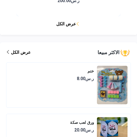
ر.س200.00
عرض الكل
الاكثر مبيعا
عرض الكل
ختم
ر.س8.00
ورق لعب صكة
ر.س20.00