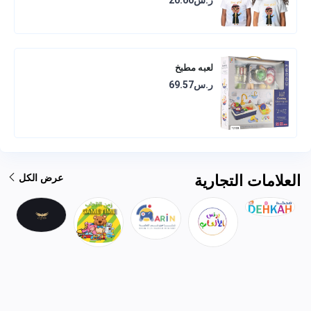
لعبه مطبخ
ر.س69.57
العلامات التجارية
عرض الكل