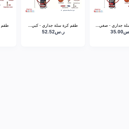
ة جداري - صغي...
طقم كرة سلة جداري - كبي...
طقم ك
35.0
ر.س52.52