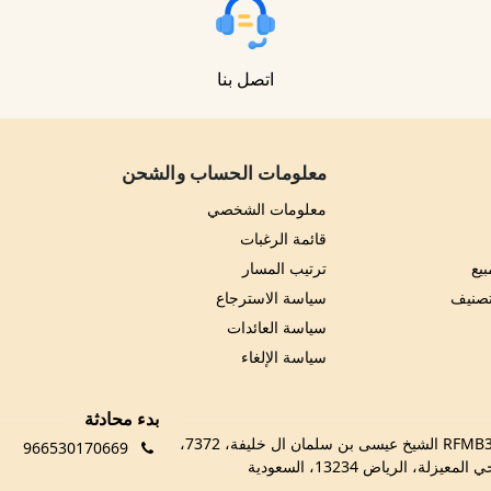
اتصل بنا
معلومات الحساب والشحن
معلومات الشخصي
قائمة الرغبات
يع
ترتيب المسار
تصنيف
سياسة الاسترجاع
سياسة العائدات
سياسة الإلغاء
بدء محادثة
RFMB3029، 3029 الشيخ عيسى بن سلمان ال خليفة، 7372،
966530170669
 المعيزلة، الرياض 13234، السعودية