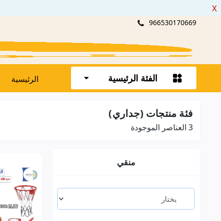
X
966530170669
الفئة الرئيسية
الرئيسية
فئة منتجات (جداري)
3
العناصر الموجودة
منقي