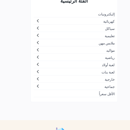
الفئة الرئيسية
لتجارة
جزيرة المرح
26
إليكترونيات
كهربائية
الاسرار الجميلة بلايستيشن والعاب
30
اطفال
سياكل
تعليمية
ضحكة لالعاب الأطفال
166
ملابس مهن
شركة مرن بلس التجارية
10
مواليد
زمن الألعاب
11
رياضية
لعبة أولاد
شركة العاب السفير للتجارة
1
لعبة بنات
ألعاب القحطاني
21
خارجية
شركة لعبتي الحديثة للألعاب
60
جماعية
الأقل سعراً
محترف العاب الكمبيوتر للتجارة
91
ALDOGEL COMPANY
424
الشركة العصرية الشاملة لتجارة
7