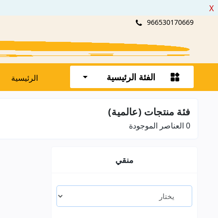
X
966530170669
الفئة الرئيسية
الرئيسية
فئة منتجات (عالمية)
0
العناصر الموجودة
منقي