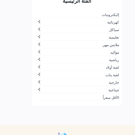
الفئة الرئيسية
لتجارة
جزيرة المرح
26
إليكترونيات
كهربائية
الاسرار الجميلة بلايستيشن والعاب
30
اطفال
سياكل
تعليمية
ضحكة لالعاب الأطفال
166
ملابس مهن
شركة مرن بلس التجارية
10
مواليد
زمن الألعاب
11
رياضية
لعبة أولاد
شركة العاب السفير للتجارة
1
لعبة بنات
ألعاب القحطاني
21
خارجية
شركة لعبتي الحديثة للألعاب
60
جماعية
الأقل سعراً
محترف العاب الكمبيوتر للتجارة
91
ALDOGEL COMPANY
424
الشركة العصرية الشاملة لتجارة
7