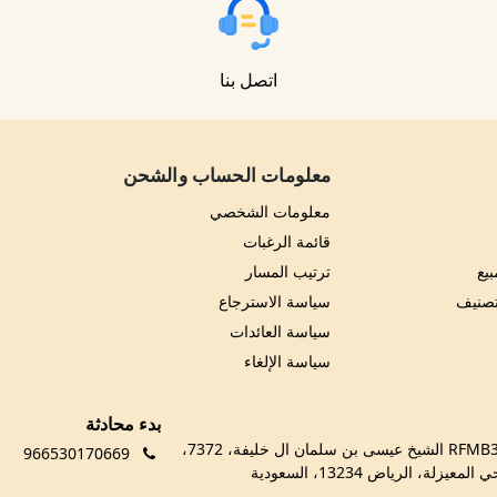
اتصل بنا
معلومات الحساب والشحن
معلومات الشخصي
قائمة الرغبات
يع
ترتيب المسار
تصنيف
سياسة الاسترجاع
سياسة العائدات
سياسة الإلغاء
بدء محادثة
RFMB3029، 3029 الشيخ عيسى بن سلمان ال خليفة، 7372،
966530170669
 المعيزلة، الرياض 13234، السعودية