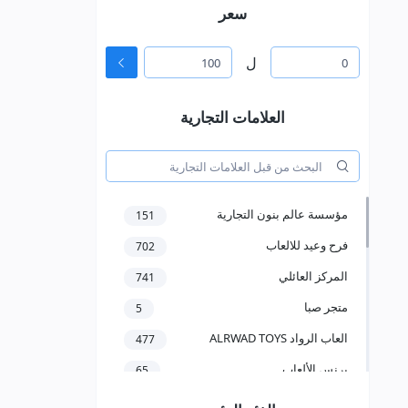
سعر
ل
العلامات التجارية
مؤسسة عالم بنون التجارية
151
فرح وعيد للالعاب
702
المركز العائلي
741
متجر صبا
5
العاب الرواد ALRWAD TOYS
477
برنس الألعاب
65
مؤسسة سعد عبدالعزيز الخرعان
58