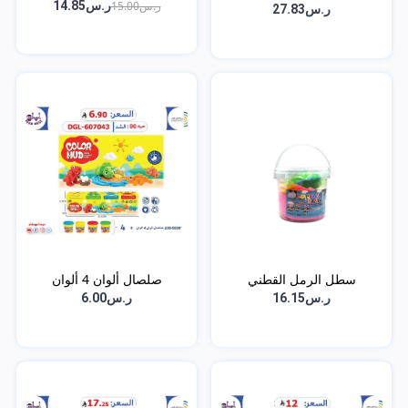
ر.س15.00
ر.س14.85
ر.س27.83
سطل الرمل القطني
صلصال ألوان 4 ألوان
ر.س16.15
ر.س6.00