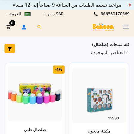
مواعيد تسليم الطلبات من الساعة 9 صباحاً إلى 12 مساء
X
966530170669
SAR ر.س
العربية
0
فئة منتجات (صلصال)
العناصر الموجودة
18
-1%
صلصال طبي
مكينة معجون