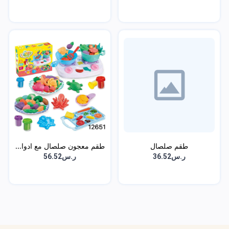
طقم صلصال
طقم معجون صلصال مع ادوا...
ر.س36.52
ر.س56.52