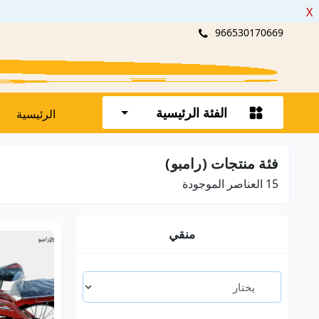
X
966530170669
الفئة الرئيسية
الرئيسية
فئة منتجات (رامبو)
15
العناصر الموجودة
منقي