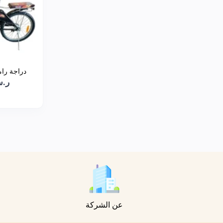
دراجة رامبو،
ر.س.60
عن الشركة