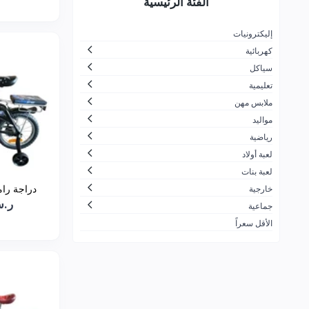
الفئة الرئيسية
لتجارة
جزيرة المرح
26
إليكترونيات
كهربائية
الاسرار الجميلة بلايستيشن والعاب
30
اطفال
سياكل
تعليمية
ضحكة لالعاب الأطفال
166
ملابس مهن
شركة مرن بلس التجارية
10
مواليد
زمن الألعاب
11
رياضية
لعبة أولاد
شركة العاب السفير للتجارة
1
لعبة بنات
ألعاب القحطاني
21
دراجة رامبو،
خارجية
ر.س.30
شركة لعبتي الحديثة للألعاب
60
جماعية
الأقل سعراً
محترف العاب الكمبيوتر للتجارة
91
ALDOGEL COMPANY
424
الشركة العصرية الشاملة لتجارة
7