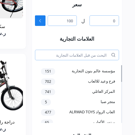
سعر
ل
سكل 20
ر.س.00
العلامات التجارية
مؤسسة عالم بنون التجارية
151
فرح وعيد للالعاب
702
المركز العائلي
741
متجر صبا
5
العاب الرواد ALRWAD TOYS
477
دراجة رام
برنس الألعاب
65
ر.س.00
مؤسسة سعد عبدالعزيز الخرعان
58