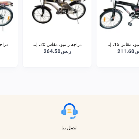
 مقاس 16، إ...
دراجة رامبو، مقاس 20، إ...
دراجة 
211
ر.س264.50
اتصل بنا