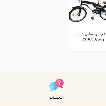
رامبو، مقاس 20، إ...
ر.س264.50
التعليمات