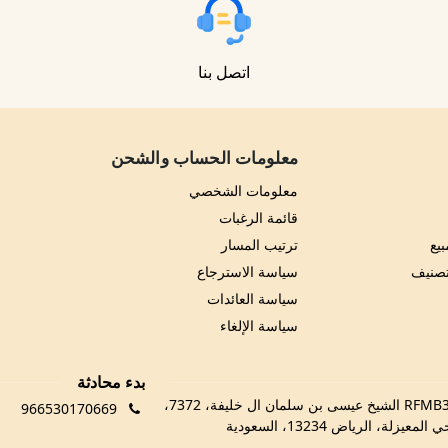
اتصل بنا
معلومات الحساب والشحن
معلومات الشخصي
قائمة الرغبات
يع
ترتيب المسار
تصنيف
سياسة الاسترجاع
سياسة العائدات
سياسة الإلغاء
بدء محادثة
RFMB3029، 3029 الشيخ عيسى بن سلمان ال خليفة، 7372،
966530170669
 المعيزلة، الرياض 13234، السعودية