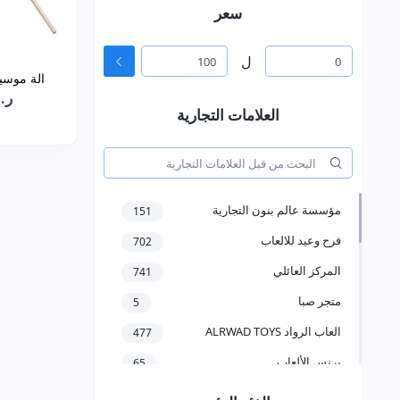
سعر
ل
الة موسيقية
ر.س0
العلامات التجارية
مؤسسة عالم بنون التجارية
151
فرح وعيد للالعاب
702
المركز العائلي
741
متجر صبا
5
العاب الرواد ALRWAD TOYS
477
برنس الألعاب
65
مؤسسة سعد عبدالعزيز الخرعان
58