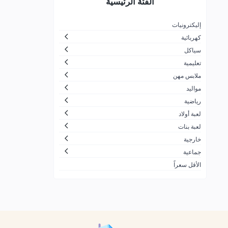
الفئة الرئيسية
لتجارة
جزيرة المرح
26
إليكترونيات
كهربائية
الاسرار الجميلة بلايستيشن والعاب
30
اطفال
سياكل
تعليمية
ضحكة لالعاب الأطفال
166
ملابس مهن
شركة مرن بلس التجارية
10
مواليد
زمن الألعاب
11
رياضية
لعبة أولاد
شركة العاب السفير للتجارة
1
لعبة بنات
ألعاب القحطاني
21
خارجية
شركة لعبتي الحديثة للألعاب
60
جماعية
الأقل سعراً
محترف العاب الكمبيوتر للتجارة
91
ALDOGEL COMPANY
424
الشركة العصرية الشاملة لتجارة
7