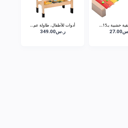
 خشبية بـ15...
أدوات للأطفال، طاولة عم...
27.0
ر.س349.00