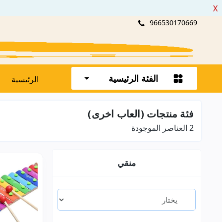
X
966530170669
الفئة الرئيسية
الرئيسية
فئة منتجات (العاب اخرى)
2
العناصر الموجودة
منقي