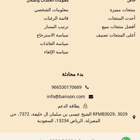
خاص
معلومات الحساب والشحن
منتجات مميزة
معلومات الشخصي
أحدث المنتجات
قائمة الرغبات
أفضل منتجات مبيع
ترتيب المسار
أعلى المنتجات تصنيف
سياسة الاسترجاع
سياسة العائدات
سياسة الإلغاء
بدء محادثة
966530170669
info@banoon.com
بطاقة الدعم
RFMB3029، 3029 الشيخ عيسى بن سلمان ال خليفة، 7372، حي
المعيزلة، الرياض 13234، السعودية