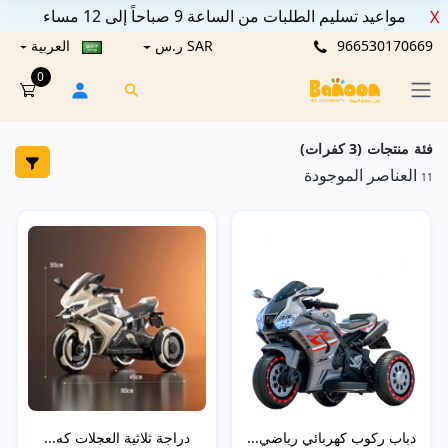
مواعيد تسليم الطلبات من الساعة 9 صباحاً إلى 12 مساء
X
966530170669
SAR ر.س
العربية
0
فئة منتجات (3 كفرات)
العناصر الموجودة
11
دباب ركوب كهربائي رياضي...
دراجة ثلاثية العجلات كه...