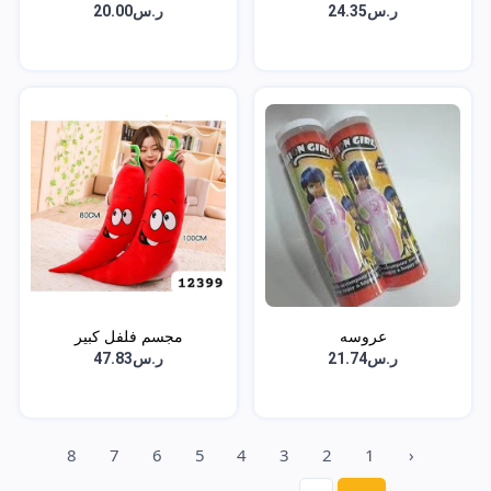
ر.س24.35
ر.س20.00
عروسه
مجسم فلفل كبير
ر.س21.74
ر.س47.83
8
7
6
5
4
3
2
1
‹