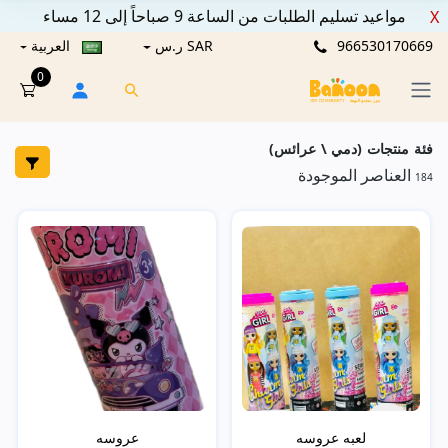
مواعيد تسليم الطلبات من الساعة 9 صباحاً إلى 12 مساء
X
966530170669
SAR ر.س
العربية
0
فئة منتجات (دمي \ عرائس)
العناصر الموجودة
184
لعبه عروسه
عروسه