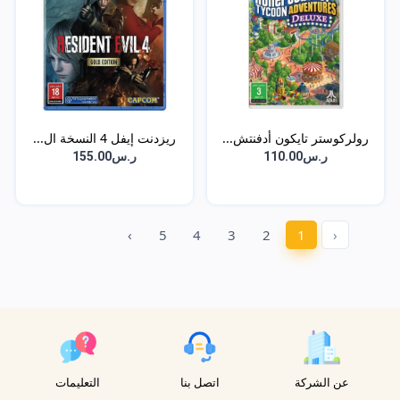
رولركوستر تايكون أدفنتش...
ريزدنت إيفل 4 النسخة ال...
ر.س110.00
ر.س155.00
›
5
4
3
2
1
‹
عن الشركة
اتصل بنا
التعليمات