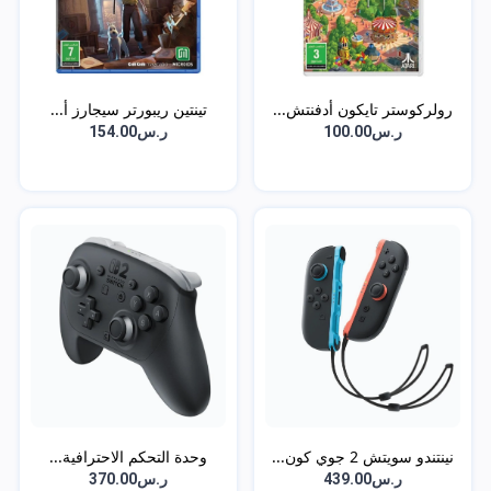
رولركوستر تايكون أدفنتش...
تينتين ريبورتر سيجارز أ...
ر.س100.00
ر.س154.00
نينتندو سويتش 2 جوي كون...
وحدة التحكم الاحترافية...
ر.س439.00
ر.س370.00