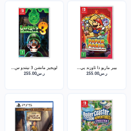
بيبر ماريو ذا ثاوزند يي...
لويجيز مانشن 3 نيتندو س...
ر.س255.00
ر.س255.00