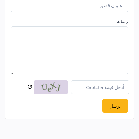
رسالة
يرسل