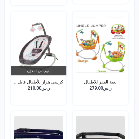
إنتهى من المخزن
لعبة القفز للاطفال
كرسي هزاز للأطفال قابل...
ر.س279.00
ر.س210.00