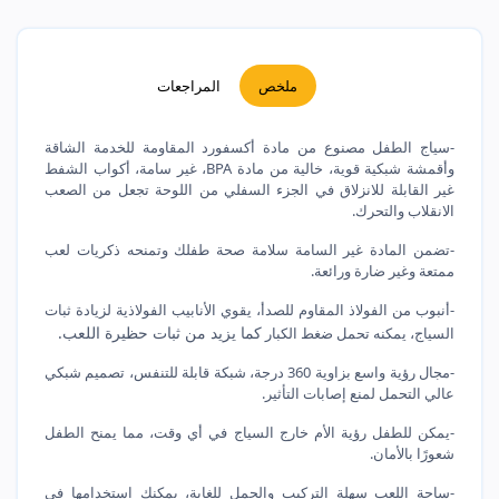
ملخص
المراجعات
-سياج الطفل مصنوع من مادة أكسفورد المقاومة للخدمة الشاقة
وأقمشة شبكية قوية، خالية من مادة BPA، غير سامة، أكواب الشفط
غير القابلة للانزلاق في الجزء السفلي من اللوحة تجعل من الصعب
الانقلاب والتحرك.
-تضمن المادة غير السامة سلامة صحة طفلك وتمنحه ذكريات لعب
ممتعة وغير ضارة ورائعة.
-أنبوب من الفولاذ المقاوم للصدأ، يقوي الأنابيب الفولاذية لزيادة ثبات
كما يزيد من ثبات حظيرة اللعب.
السياج، يمكنه تحمل ضغط الكبار
-مجال رؤية واسع بزاوية 360 درجة، شبكة قابلة للتنفس، تصميم شبكي
عالي التحمل لمنع إصابات التأثير.
-يمكن للطفل رؤية الأم خارج السياج في أي وقت، مما يمنح الطفل
شعورًا بالأمان.
-ساحة اللعب سهلة التركيب والحمل للغاية، يمكنك استخدامها في