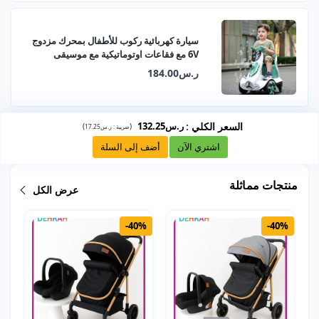
سيارة كهربائية ركوب للأطفال بمحرك مزدوج
6V مع فقاعات اوتوماتيكية مع موسيقى
ومصابيح LED وتحكم عن بعد
ر.س184.00
السعر الكلي
:
ر.س132.25
)
(
ضريبة :
ر.س17.25
اشتري الآن
أضف إلى السلة
منتجات مماثلة
عرض الكل
-40%
-40%