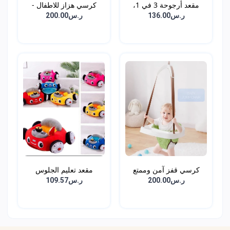
مقعد أرجوحة 3 في 1،
كرسي هزاز للاطفال -
أرج...
أبي...
ر.س136.00
ر.س200.00
كرسي قفز آمن وممتع
مقعد تعليم الجلوس
للأط...
للاطف...
ر.س200.00
ر.س109.57