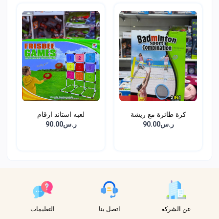
كرة طائرة مع ريشة
لعبه استاند ارقام
ر.س90.00
ر.س90.00
عن الشركة
اتصل بنا
التعليمات