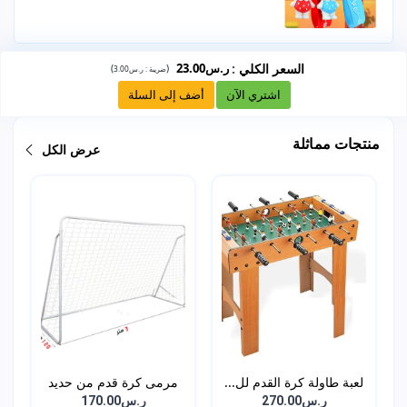
السعر الكلي
:
ر.س23.00
)
(
ضريبة :
ر.س3.00
اشتري الآن
أضف إلى السلة
منتجات مماثلة
عرض الكل
لعبة طاولة كرة القدم لل...
مرمى كرة قدم من حديد
مع...
ر.س270.00
ر.س170.00