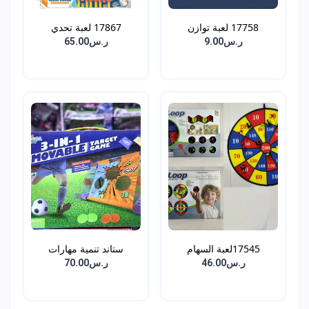
17758 لعبة توازن
17867 لعبة تحدي
ر.س9.00
ر.س65.00
17545لعبة السهام
ستاند تنمية مهارات
ر.س46.00
ر.س70.00