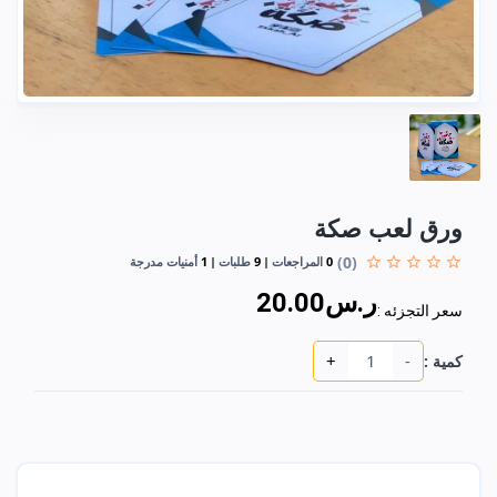
ورق لعب صكة
(0)
0
المراجعات
9
طلبات
1
أمنيات مدرجة
ر.س20.00
سعر التجزئه :
+
-
كمية :