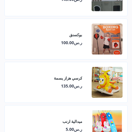
بوكسنق
ر.س100.00
كرسي هزاز يسمة
ر.س135.00
ميدالية ارنب
ر.س5.00