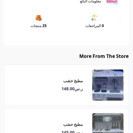
معلومات البائع
0
المراجعات
25
منتجات
More From The Store
مطبخ خشب
ر.س148.00
مطبخ خشب
ر.س145.00