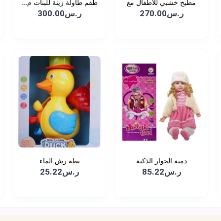
مطبخ خشبي للأطفال مع
طقم طاولة زينة للبنات م...
ال...
ر.س270.00
ر.س300.00
دمية الحوار الذكية
بطة رش الماء
ر.س85.22
ر.س25.22