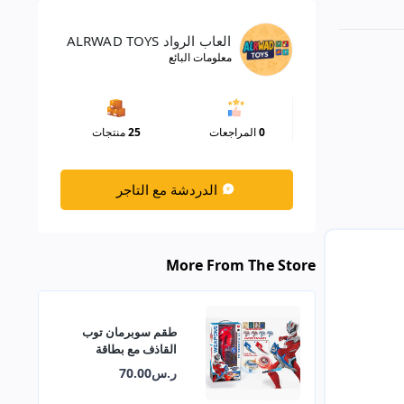
العاب الرواد ALRWAD TOYS
معلومات البائع
0
المراجعات
25
منتجات
الدردشة مع التاجر
More From The Store
طقم سوبرمان توب
القاذف مع بطاقة
عشوائية
ر.س70.00