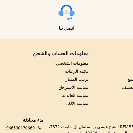
اتصل بنا
معلومات الحساب والشحن
معلومات الشخصي
قائمة الرغبات
يع
ترتيب المسار
تصنيف
سياسة الاسترجاع
سياسة العائدات
سياسة الإلغاء
بدء محادثة
RFMB3029، 3029 الشيخ عيسى بن سلمان ال خليفة، 7372،
966530170669
 المعيزلة، الرياض 13234، السعودية