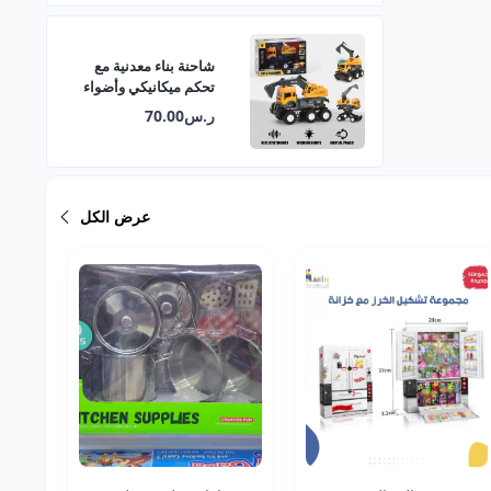
شاحنة بناء معدنية مع
تحكم ميكانيكي وأضواء
وأصوات
ر.س70.00
عرض الكل