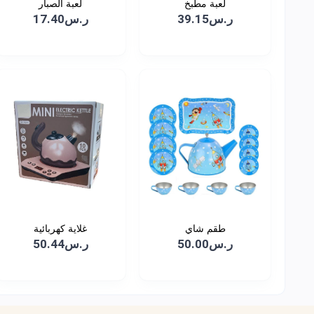
لعبة مطبخ
لعبة الصبار
ر.س39.15
ر.س17.40
طقم شاي
غلاية كهربائية
ر.س50.00
ر.س50.44