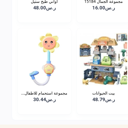
مجموعة الجمال 15184
اواني طبخ ستيل
ر.س16.00
ر.س48.00
بيت الحيوانات
مجموعة استحمام للاطفال...
ر.س48.79
ر.س30.44