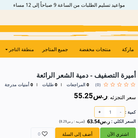
مواعيد تسليم الطلبات من الساعة 9 صباحاً إلى 12 مساء
ماركة
منتجات مخفضة
جميع المتاجر
منطقة التاجر
أميرة التصفيف - دمية الشعر الرائعة
(0)
0
المراجعات
0
طلبات
0
أمنيات مدرجة
ر.س55.25
سعر التجزئه :
+
-
كمية :
ر.س63.54
السعر الكلي
:
(
)
ضريبة :
ر.س8.29
اشتري الآن
أضف إلى السلة
0