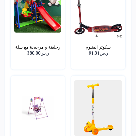
سكوتر المنيوم
زحليقة و مرجيحة مع سلة
ر.س91.31
ر.س380.00