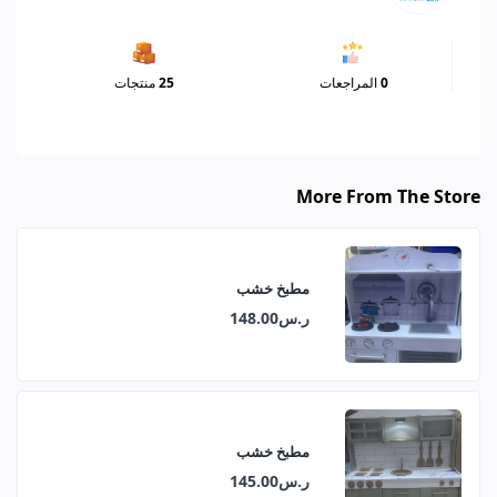
0
المراجعات
25
منتجات
More From The Store
مطبخ خشب
ر.س148.00
مطبخ خشب
ر.س145.00