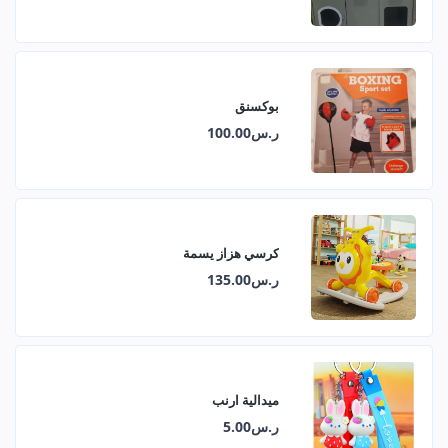
بوكسنق
ر.س100.00
كرسي هزاز يسمة
ر.س135.00
ميدالية ارنب
ر.س5.00