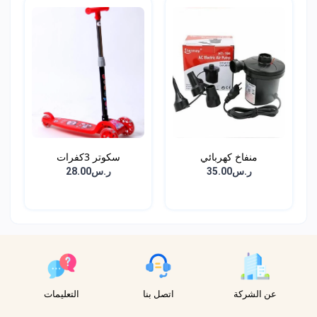
منفاخ كهربائي
سكوتر 3كفرات
ر.س35.00
ر.س28.00
عن الشركة
اتصل بنا
التعليمات