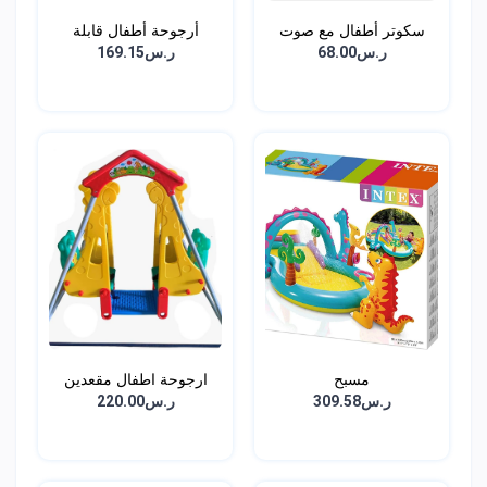
سكوتر أطفال مع صوت
أرجوحة أطفال قابلة
وانو...
للطي...
ر.س68.00
ر.س169.15
مسبح
ارجوحة اطفال مقعدين
ر.س309.58
ر.س220.00