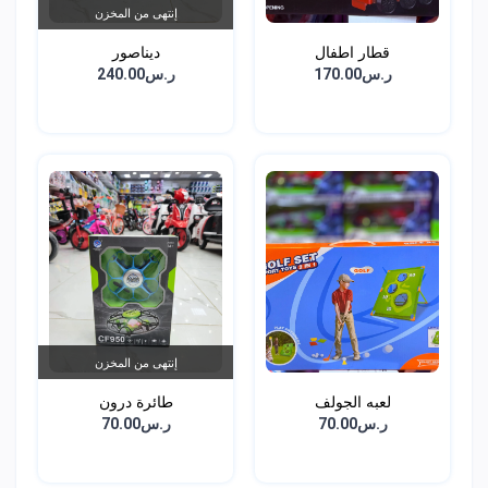
إنتهى من المخزن
قطار اطفال
ديناصور
ر.س170.00
ر.س240.00
إنتهى من المخزن
لعبه الجولف
طائرة درون
ر.س70.00
ر.س70.00