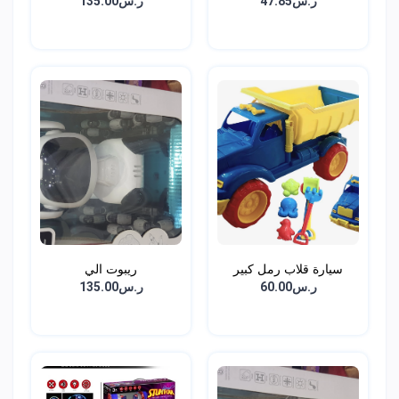
ر.س47.85
ر.س135.00
سيارة قلاب رمل كبير
ريبوت الي
ر.س60.00
ر.س135.00