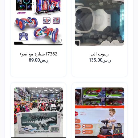
ريبوت الي
17362سيارة مع ضوء
ر.س135.00
ر.س89.00