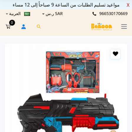
مواعيد تسليم الطلبات من الساعة 9 صباحاً إلى 12 مساء
X
966530170669
SAR ر.س
العربية
0