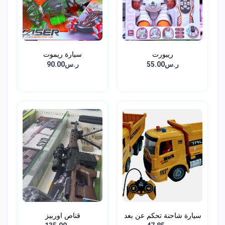
ريبورت
سيارة ريموت
ر.س55.00
ر.س90.00
سيارة شاحنة تحكم عن بعد
قناص اوربيز