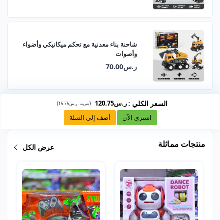
شاحنة بناء معدنية مع تحكم ميكانيكي وأضواء
وأصوات
ر.س70.00
السعر الكلي
:
ر.س120.75
)
(
ضريبة :
ر.س15.75
اشتري الآن
أضف إلى السلة
منتجات مماثلة
عرض الكل