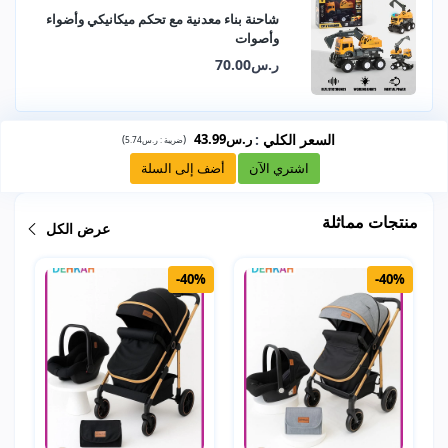
شاحنة بناء معدنية مع تحكم ميكانيكي وأضواء
وأصوات
ر.س70.00
السعر الكلي
:
ر.س43.99
)
(
ضريبة :
ر.س5.74
اشتري الآن
أضف إلى السلة
منتجات مماثلة
عرض الكل
-40%
-40%