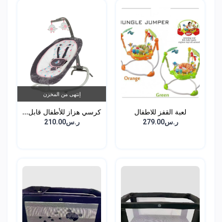
إنتهى من المخزن
لعبة القفز للاطفال
كرسي هزاز للأطفال قابل...
ر.س279.00
ر.س210.00