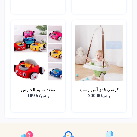
كرسي قفز آمن وممتع
مقعد تعليم الجلوس
للأط...
للاطف...
ر.س200.00
ر.س109.57