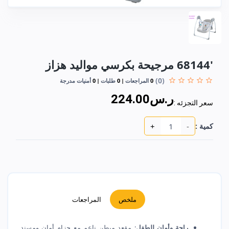
'68144 مرجيحة بكرسي مواليد هزاز
(0)
0
المراجعات
0
طلبات
0
أمنيات مدرجة
ر.س224.00
سعر التجزئه :
+
-
كمية :
ملخص
المراجعات
راحة وأمان للطفل
: مقعد مبطن ناعم مع حزام أمان ومسند 