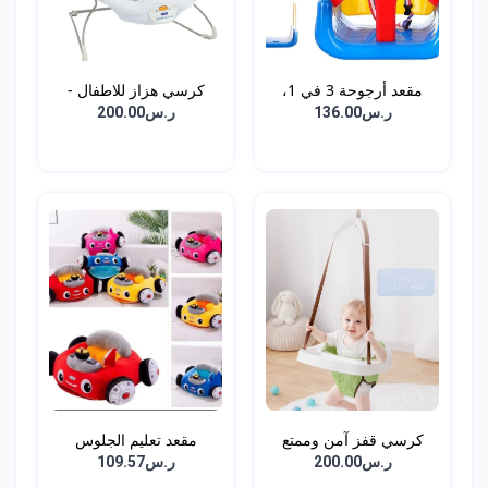
مقعد أرجوحة 3 في 1،
كرسي هزاز للاطفال -
أرج...
أبي...
ر.س136.00
ر.س200.00
كرسي قفز آمن وممتع
مقعد تعليم الجلوس
للأط...
للاطف...
ر.س200.00
ر.س109.57