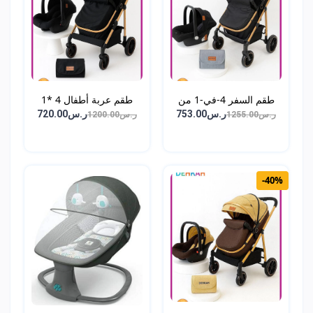
طقم السفر 4-في-1 من
طقم عربة أطفال 4 *1
DEH...
عر...
ر.س753.00
ر.س720.00
ر.س1255.00
ر.س1200.00
-40%