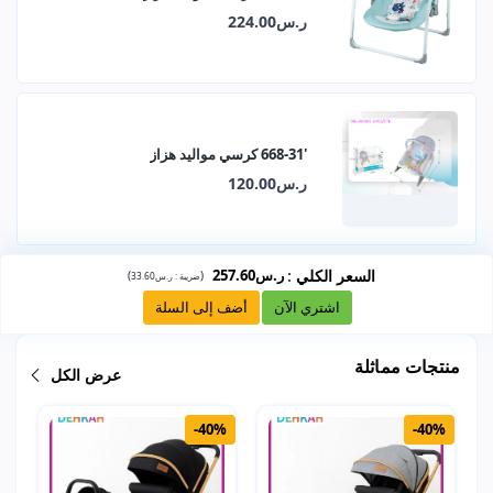
ر.س224.00
'668-31 كرسي مواليد هزاز
ر.س120.00
السعر الكلي
:
ر.س257.60
)
(
ضريبة :
ر.س33.60
اشتري الآن
أضف إلى السلة
منتجات مماثلة
عرض الكل
-40%
-40%