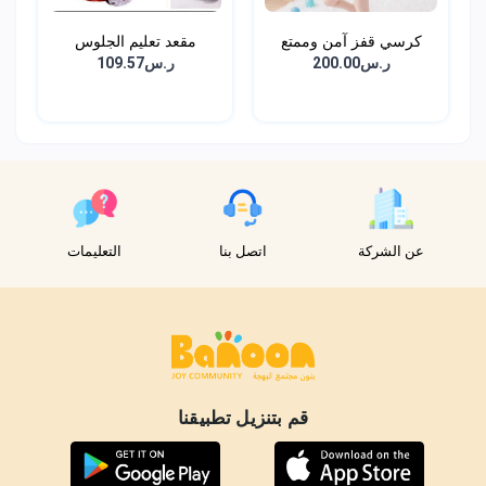
كرسي قفز آمن وممتع
مقعد تعليم الجلوس
للأط...
للاطف...
ر.س200.00
ر.س109.57
عن الشركة
اتصل بنا
التعليمات
قم بتنزيل تطبيقنا