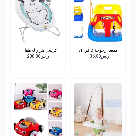
مقعد أرجوحة 3 في 1،
كرسي هزاز للاطفال -
أرج...
أبي...
ر.س136.00
ر.س200.00