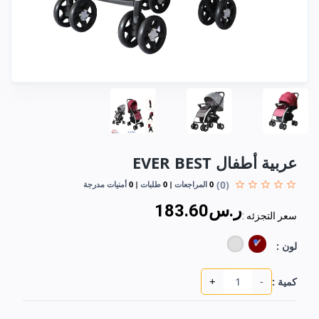
عربية أطفال EVER BEST
(0)
0
المراجعات
0
طلبات
0
أمنيات مدرجة
ر.س183.60
سعر التجزئه :
لون :
+
-
كمية :