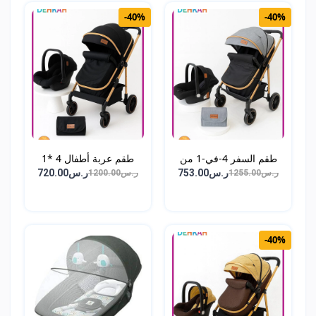
-40%
-40%
طقم السفر 4-في-1 من
طقم عربة أطفال 4 *1
DEH...
عر...
ر.س753.00
ر.س720.00
ر.س1255.00
ر.س1200.00
-40%