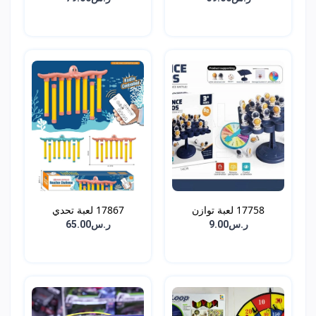
17758 لعبة توازن
17867 لعبة تحدي
ر.س9.00
ر.س65.00