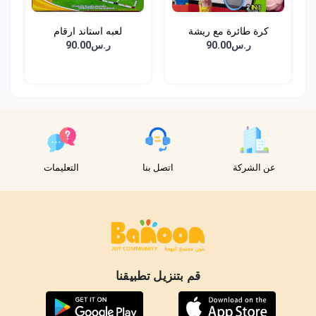
كرة طائرة مع ريشة
لعبه استاند ارقام
ر.س90.00
ر.س90.00
عن الشركة
اتصل بنا
التعليمات
قم بتنزيل تطبيقنا