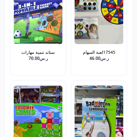
17545لعبة السهام
ستاند تنمية مهارات
ر.س46.00
ر.س70.00