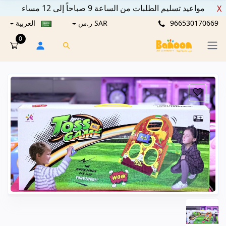
مواعيد تسليم الطلبات من الساعة 9 صباحاً إلى 12 مساء
X
966530170669
SAR ر.س
العربية
0