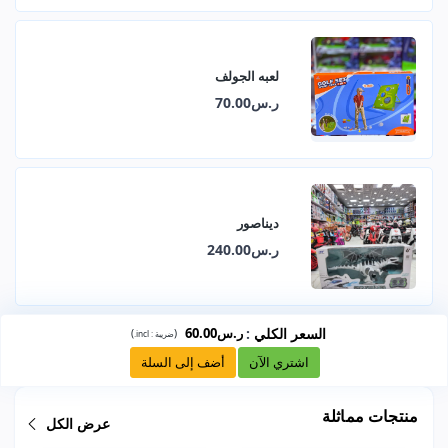
لعبه الجولف
ر.س70.00
ديناصور
ر.س240.00
السعر الكلي
:
ر.س60.00
)
(
ضريبة :
incl.
اشتري الآن
أضف إلى السلة
منتجات مماثلة
عرض الكل