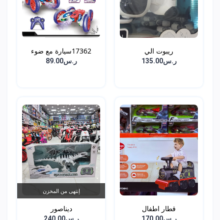
ريبوت الي
17362سيارة مع ضوء
ر.س135.00
ر.س89.00
إنتهى من المخزن
قطار اطفال
ديناصور
ر.س170.00
ر.س240.00