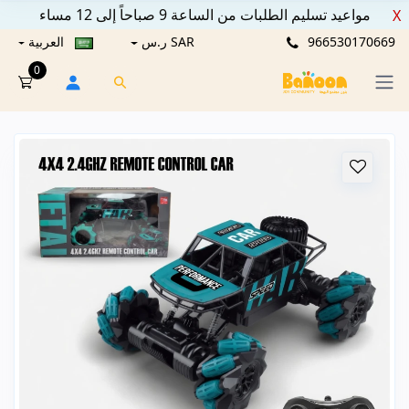
مواعيد تسليم الطلبات من الساعة 9 صباحاً إلى 12 مساء
X
966530170669
SAR ر.س
العربية
0