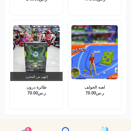
إنتهى من المخزن
لعبه الجولف
طائرة درون
ر.س70.00
ر.س70.00