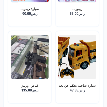
ريبورت
سيارة ريموت
ر.س55.00
ر.س90.00
سيارة شاحنة تحكم عن بعد
قناص اوربيز
ر.س47.85
ر.س135.00