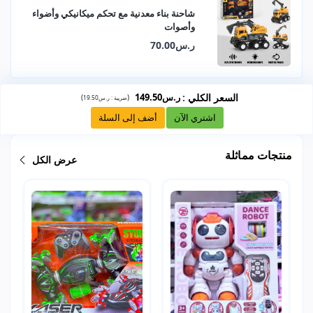
شاحنة بناء معدنية مع تحكم ميكانيكي وأضواء
وأصوات
ر.س70.00
السعر الكلي
:
ر.س149.50
)
(
ضريبة :
ر.س19.50
اشتري الآن
أضف إلى السلة
منتجات مماثلة
عرض الكل