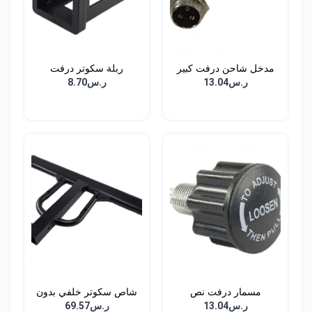
مدخل شاحن درفت كبير
ربلة سكوتر درفت
ر.س13.04
ر.س8.70
مسمار درفت نص
شاص سكوتر خلفي بدون
قوا...
ر.س13.04
ر.س69.57