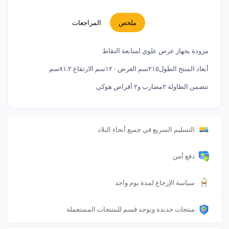
ملخص
المراجعات
مزودة بجهاز عرض علوي لمتابعة النقاط
أبعاد المنتج الطول٢١٥سم العرض ١٢٠سم الارتفاع ٨١.٢سم
تتضمن الطاولة ٢مضارب و٢ أقراص هوكي
التسليم السريع في جميع أنحاء البلاد
دفع أمن
سياسة الإرجاع لمدة يوم واحد
منتجات جديدة ويوجد قسم للمنتجات المستعملة