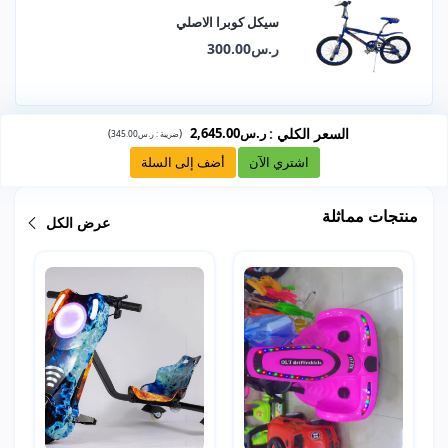
سيكل كوبرا الاصلي
ر.س300.00
السعر الكلي
:
ر.س2,645.00
)
(
ضريبة :
ر.س345.00
اشتري الآن
أضف إلى السلة
منتجات مماثلة
عرض الكل