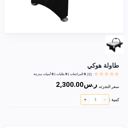
طاولة هوكي
(0)
0
المراجعات
0
طلبات
0
أمنيات مدرجة
ر.س2,300.00
سعر التجزئه :
+
-
كمية :