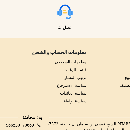
اتصل بنا
معلومات الحساب والشحن
معلومات الشخصي
قائمة الرغبات
يع
ترتيب المسار
تصنيف
سياسة الاسترجاع
سياسة العائدات
سياسة الإلغاء
بدء محادثة
RFMB3029، 3029 الشيخ عيسى بن سلمان ال خليفة، 7372،
966530170669
 المعيزلة، الرياض 13234، السعودية