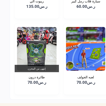
سيارة قلاب رمل كبير
ريبوت الي
ر.س60.00
ر.س135.00
إنتهى من المخزن
لعبه الجولف
طائرة درون
ر.س70.00
ر.س70.00