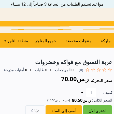
مواعيد تسليم الطلبات من الساعة 9 صباحاً إلى 12 مساء
ماركة
منتجات مخفضة
جميع المتاجر
منطقة التاجر
عربة التسوق مع فواكه وخضروات
(0)
0
المراجعات
0
طلبات
0
أمنيات مدرجة
ر.س70.00
سعر التجزئه :
+
-
كمية :
ر.س80.50
السعر الكلي
:
(
)
ضريبة :
ر.س10.50
اشتري الآن
أضف إلى السلة
0