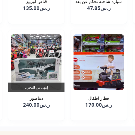
سيارة شاحنة تحكم عن بعد
قناص اوربيز
ر.س47.85
ر.س135.00
إنتهى من المخزن
قطار اطفال
ديناصور
ر.س170.00
ر.س240.00