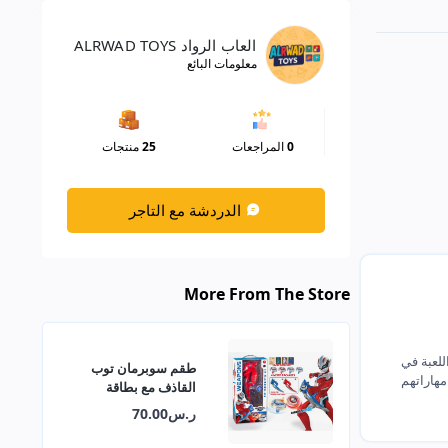
العاب الرواد ALRWAD TOYS
معلومات البائع
0
المراجعات
25
منتجات
الدردشة مع التاجر
More From The Store
لعبة في
طقم سوبرمان توب
مهاراتهم
القاذف مع بطاقة
عشوائية
ر.س70.00