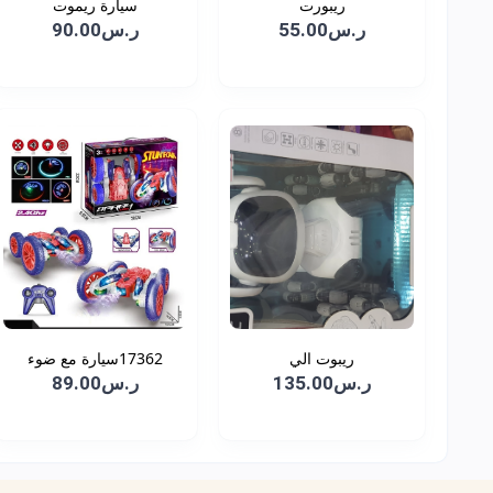
ريبورت
سيارة ريموت
ر.س55.00
ر.س90.00
ريبوت الي
17362سيارة مع ضوء
ر.س135.00
ر.س89.00