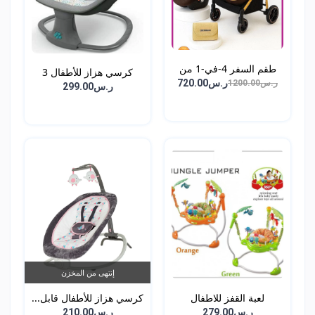
طقم السفر 4-في-1 من
كرسي هزاز للأطفال 3
DEH...
ر.س720.00
ر.س1200.00
في...
ر.س299.00
إنتهى من المخزن
لعبة القفز للاطفال
كرسي هزاز للأطفال قابل...
ر.س279.00
ر.س210.00