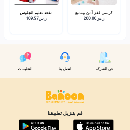
كرسي قفز آمن وممتع
مقعد تعليم الجلوس
للأط...
للاطف...
ر.س200.00
ر.س109.57
عن الشركة
اتصل بنا
التعليمات
قم بتنزيل تطبيقنا