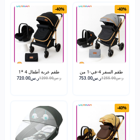
-40%
-40%
طقم السفر 4-في-1 من
طقم عربة أطفال 4 *1
DEH...
عر...
ر.س753.00
ر.س720.00
ر.س1255.00
ر.س1200.00
-40%