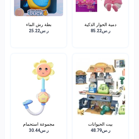
دمية الحوار الذكية
بطة رش الماء
ر.س85.22
ر.س25.22
بيت الحيوانات
مجموعة استحمام
للاطفال...
ر.س48.79
ر.س30.44