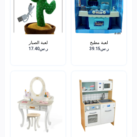
لعبة مطبخ
لعبة الصبار
ر.س39.15
ر.س17.40