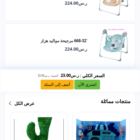
ر.س224.00
'668-32 مرجيحة مواليد هزاز
ر.س224.00
السعر الكلي
:
ر.س23.00
)
(
ضريبة :
ر.س3.00
اشتري الآن
أضف إلى السلة
منتجات مماثلة
عرض الكل