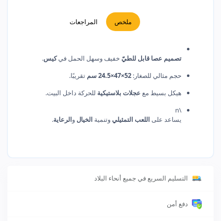
ملخص
المراجعات
تصميم عصا قابل للطيّ
خفيف وسهل الحمل في
كيس
.
حجم مثالي للصغار:
52×47×24.5 سم
تقريبًا.
هيكل بسيط مع
عجلات بلاستيكية
للحركة داخل البيت.
\n
يساعد على
اللعب التمثيلي
وتنمية
الخيال
و
الرعاية
.
التسليم السريع في جميع أنحاء البلاد
دفع أمن