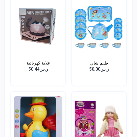
طقم شاي
غلاية كهربائية
ر.س50.00
ر.س50.44