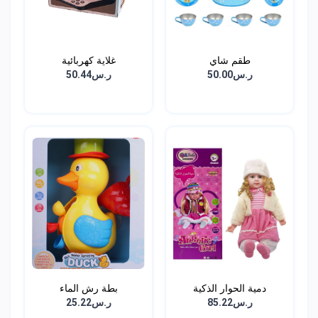
طقم شاي
غلاية كهربائية
ر.س50.00
ر.س50.44
دمية الحوار الذكية
بطة رش الماء
ر.س85.22
ر.س25.22