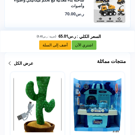
وأصوات
ر.س70.00
السعر الكلي
:
ر.س65.01
)
(
ضريبة :
ر.س8.48
اشتري الآن
أضف إلى السلة
منتجات مماثلة
عرض الكل