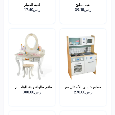
لعبة مطبخ
لعبة الصبار
ر.س39.15
ر.س17.40
مطبخ خشبي للأطفال مع
طقم طاولة زينة للبنات م...
ال...
ر.س270.00
ر.س300.00