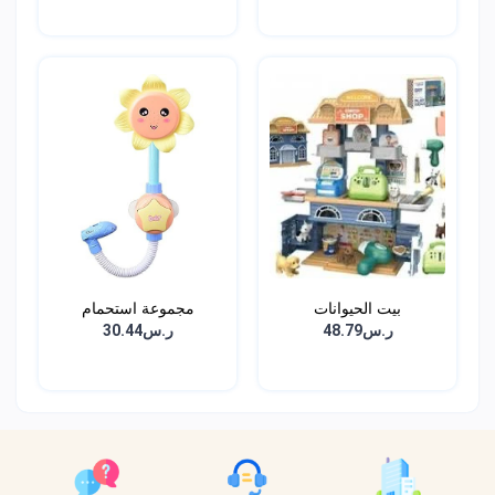
بيت الحيوانات
مجموعة استحمام
للاطفال...
ر.س48.79
ر.س30.44