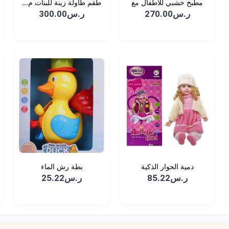
مطبخ خشبي للأطفال مع
طقم طاولة زينة للبنات م...
ال...
ر.س270.00
ر.س300.00
دمية الحوار الذكية
بطة رش الماء
ر.س85.22
ر.س25.22