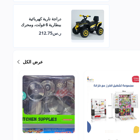
دراجة نارية كهربائية
ببطارية 6 فولت، ومحرك
380 مع موسيقى وأضواء
ر.س212.75
تعليمية 29-909
عرض الكل