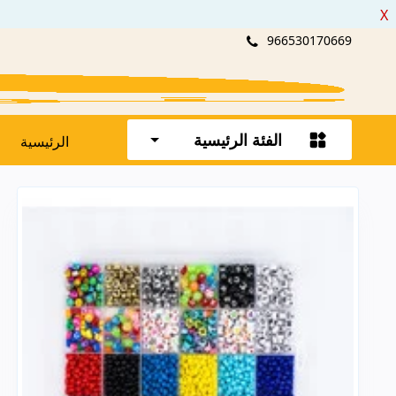
X
966530170669
الفئة الرئيسية
الرئيسية