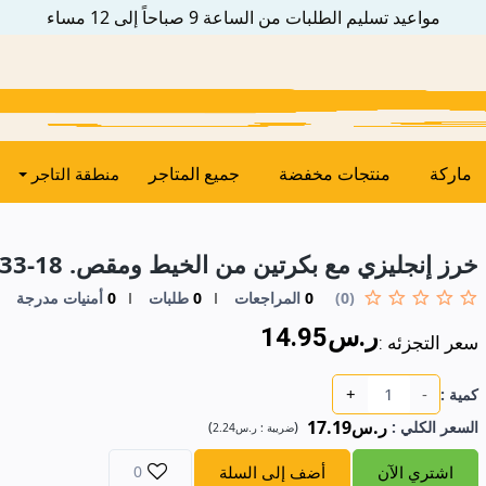
مواعيد تسليم الطلبات من الساعة 9 صباحاً إلى 12 مساء
ماركة
منتجات مخفضة
جميع المتاجر
منطقة التاجر
خرز إنجليزي مع بكرتين من الخيط ومقص. 18-33-5469
(0)
0
المراجعات
0
طلبات
0
أمنيات مدرجة
ر.س14.95
سعر التجزئه :
+
-
كمية :
ر.س17.19
السعر الكلي
:
(
)
ضريبة :
ر.س2.24
اشتري الآن
أضف إلى السلة
0