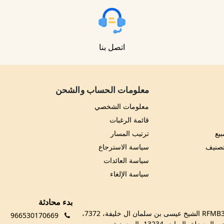
اتصل بنا
معلومات الحساب والشحن
معلومات الشخصي
قائمة الرغبات
يع
ترتيب المسار
تصنيف
سياسة الاسترجاع
سياسة العائدات
سياسة الإلغاء
بدء محادثة
RFMB3029، 3029 الشيخ عيسى بن سلمان ال خليفة، 7372،
966530170669
 المعيزلة، الرياض 13234، السعودية