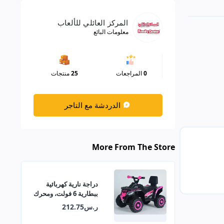
المركز العائلي للألعاب
معلومات البائع
0
المراجعات
25
منتجات
الدردشة مع التاجر
More From The Store
دراجة نارية كهربائية
ببطارية 6 فولت، ومحرك
380 مع موسيقى وأضواء
ر.س212.75
تعليمية 29-909