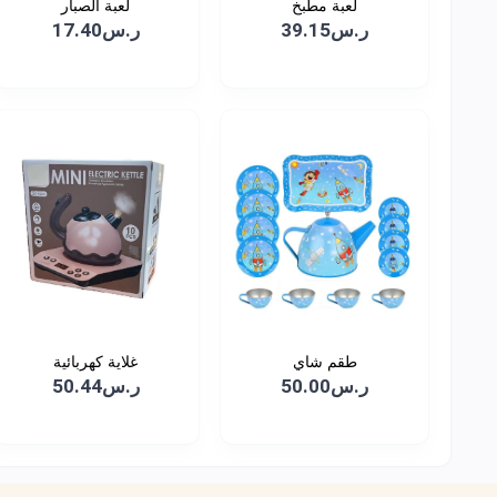
لعبة مطبخ
لعبة الصبار
ر.س39.15
ر.س17.40
طقم شاي
غلاية كهربائية
ر.س50.00
ر.س50.44