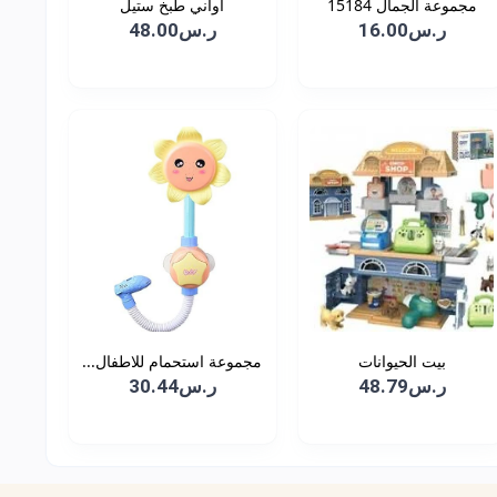
مجموعة الجمال 15184
اواني طبخ ستيل
ر.س16.00
ر.س48.00
بيت الحيوانات
مجموعة استحمام للاطفال...
ر.س48.79
ر.س30.44