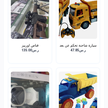
سيارة شاحنة تحكم عن بعد
قناص اوربيز
ر.س47.85
ر.س135.00