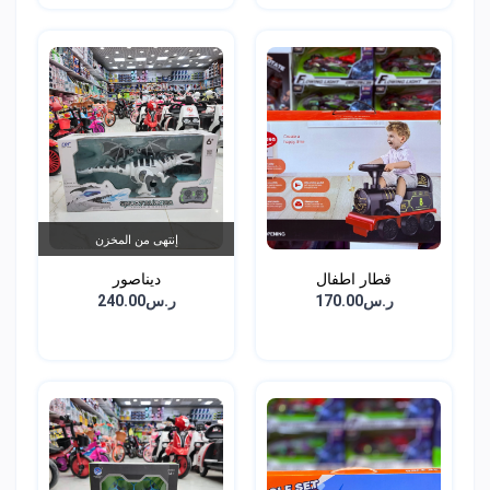
إنتهى من المخزن
قطار اطفال
ديناصور
ر.س170.00
ر.س240.00