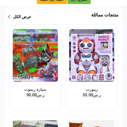
منتجات مماثلة
عرض الكل
ريبورت
سيارة ريموت
ر.س55.00
ر.س90.00