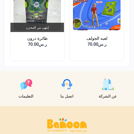
إنتهى من المخزن
لعبه الجولف
طائرة درون
ر.س70.00
ر.س70.00
عن الشركة
اتصل بنا
التعليمات