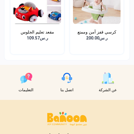
كرسي قفز آمن وممتع
مقعد تعليم الجلوس
للأط...
للاطف...
ر.س200.00
ر.س109.57
عن الشركة
اتصل بنا
التعليمات