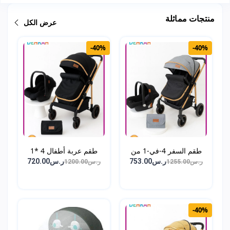
منتجات مماثلة
عرض الكل
-40%
-40%
طقم السفر 4-في-1 من
طقم عربة أطفال 4 *1
DEH...
عر...
ر.س753.00
ر.س720.00
ر.س1255.00
ر.س1200.00
-40%