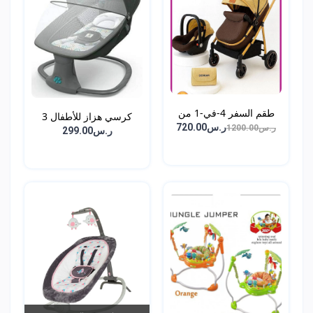
طقم السفر 4-في-1 من
كرسي هزاز للأطفال 3
DEH...
ر.س720.00
ر.س1200.00
في...
ر.س299.00