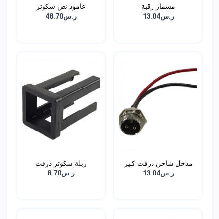
مسمار رقبة
عامود نص سكوتر
ر.س13.04
ر.س48.70
مدخل شاحن درفت كبير
ربلة سكوتر درفت
ر.س13.04
ر.س8.70