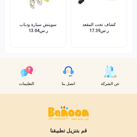
كشاف تحت المقعد
سويتش سيارة ودباب
ر.س17.39
ر.س13.04
عن الشركة
اتصل بنا
التعليمات
قم بتنزيل تطبيقنا