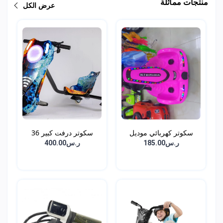
منتجات مماثلة
عرض الكل
سكوتر كهربائي موديل
سكوتر درفت كبير 36
جد...
فول...
ر.س185.00
ر.س400.00