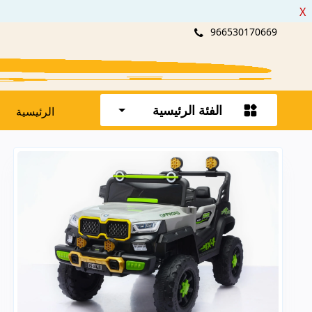
X
966530170669
الفئة الرئيسية
الرئيسية