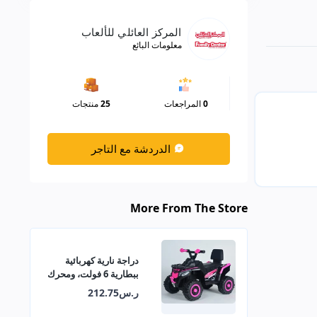
المركز العائلي للألعاب
معلومات البائع
0
المراجعات
25
منتجات
الدردشة مع التاجر
More From The Store
دراجة نارية كهربائية
ببطارية 6 فولت، ومحرك
380 مع موسيقى وأضواء
ر.س212.75
تعليمية 29-909