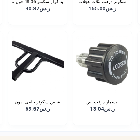
سكوتر درفت بثلاث عجلات
يد فرار سكوتر 36-48 فول...
ر.س165.00
ر.س40.87
مسمار درفت نص
شاص سكوتر خلفي بدون
قوا...
ر.س13.04
ر.س69.57