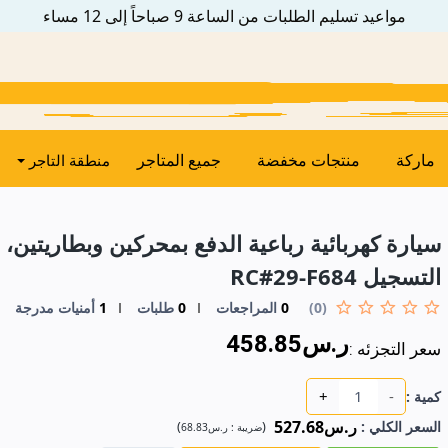
مواعيد تسليم الطلبات من الساعة 9 صباحاً إلى 12 مساء
ماركة
منتجات مخفضة
جميع المتاجر
منطقة التاجر
سيارة كهربائية رباعية الدفع بمحركين وبطاريتين، 
التسجيل RC#29-F684
(0)
0
المراجعات
0
طلبات
1
أمنيات مدرجة
ر.س458.85
سعر التجزئه :
+
-
كمية :
ر.س527.68
السعر الكلي
:
(
)
ضريبة :
ر.س68.83