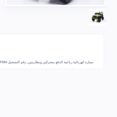
سيارة كهربائية رباعية الدفع بمحركين وبطاريتين، رقم التسجيل RC#29-F684