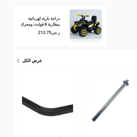
دراجة نارية كهربائية
ببطارية 6 فولت، ومحرك
380 مع موسيقى وأضواء
ر.س212.75
تعليمية 29-909
عرض الكل