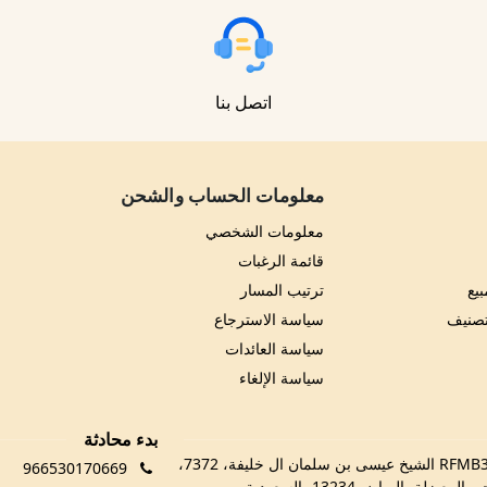
اتصل بنا
معلومات الحساب والشحن
معلومات الشخصي
قائمة الرغبات
يع
ترتيب المسار
تصنيف
سياسة الاسترجاع
سياسة العائدات
سياسة الإلغاء
بدء محادثة
RFMB3029، 3029 الشيخ عيسى بن سلمان ال خليفة، 7372،
966530170669
 المعيزلة، الرياض 13234، السعودية