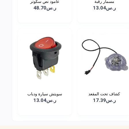
مسمار رقبة
عامود نص سكوتر
ر.س13.04
ر.س48.70
كشاف تحت المقعد
سويتش سيارة ودباب
ر.س17.39
ر.س13.04