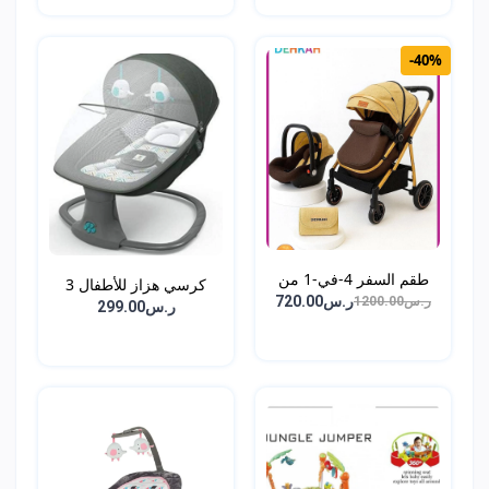
-40%
طقم السفر 4-في-1 من
كرسي هزاز للأطفال 3
DEH...
ر.س720.00
ر.س1200.00
في...
ر.س299.00