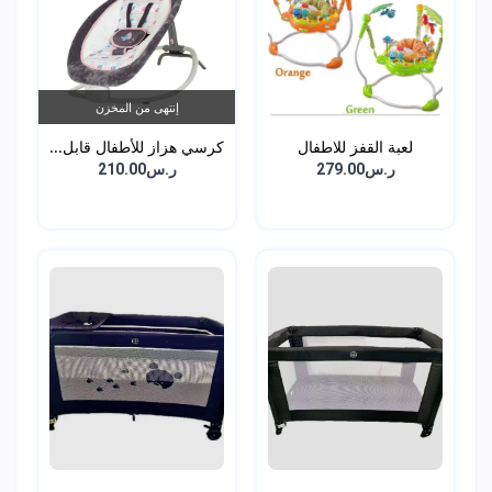
إنتهى من المخزن
لعبة القفز للاطفال
كرسي هزاز للأطفال قابل...
ر.س279.00
ر.س210.00