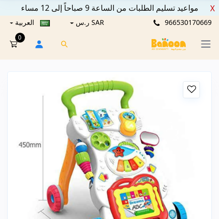
مواعيد تسليم الطلبات من الساعة 9 صباحاً إلى 12 مساء
X
966530170669
SAR ر.س
العربية
0