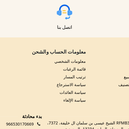
اتصل بنا
معلومات الحساب والشحن
معلومات الشخصي
قائمة الرغبات
يع
ترتيب المسار
تصنيف
سياسة الاسترجاع
سياسة العائدات
سياسة الإلغاء
بدء محادثة
RFMB3029، 3029 الشيخ عيسى بن سلمان ال خليفة، 7372،
966530170669
 المعيزلة، الرياض 13234، السعودية