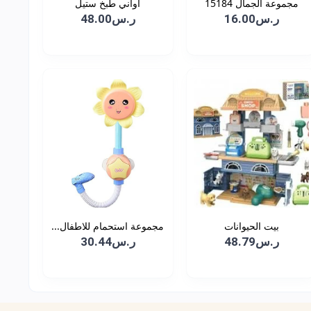
مجموعة الجمال 15184
اواني طبخ ستيل
ر.س16.00
ر.س48.00
بيت الحيوانات
مجموعة استحمام للاطفال...
ر.س48.79
ر.س30.44