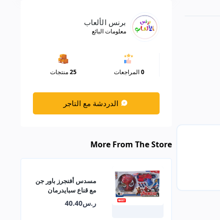
برنس الألعاب
معلومات البائع
0
المراجعات
25
منتجات
الدردشة مع التاجر
More From The Store
مسدس أفنجرز باور جن
مع قناع سبايدرمان
MK027
ر.س40.40