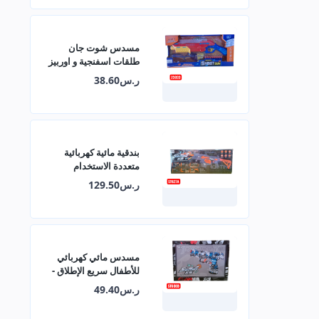
مسدس شوت جان
طلقات اسفنجية و اوربيز
23033
ر.س38.60
بندقية مائية كهربائية
متعددة الاستخدام
للأطفال – ST627A
ر.س129.50
مسدس مائي كهربائي
للأطفال سريع الإطلاق -
ST608B
ر.س49.40