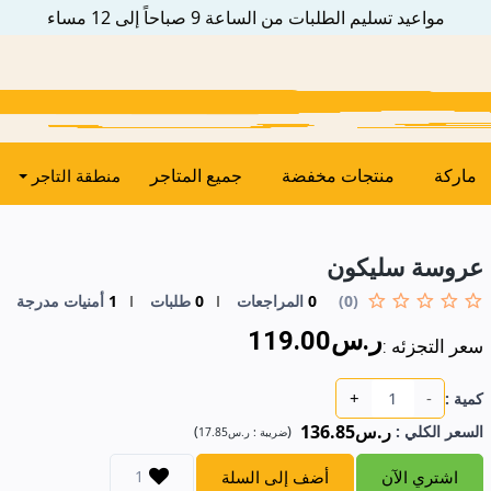
مواعيد تسليم الطلبات من الساعة 9 صباحاً إلى 12 مساء
ماركة
منتجات مخفضة
جميع المتاجر
منطقة التاجر
عروسة سليكون
(0)
0
المراجعات
0
طلبات
1
أمنيات مدرجة
ر.س119.00
سعر التجزئه :
+
-
كمية :
ر.س136.85
السعر الكلي
:
(
)
ضريبة :
ر.س17.85
اشتري الآن
أضف إلى السلة
1