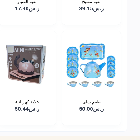
لعبة مطبخ
لعبة الصبار
ر.س39.15
ر.س17.40
طقم شاي
غلاية كهربائية
ر.س50.00
ر.س50.44