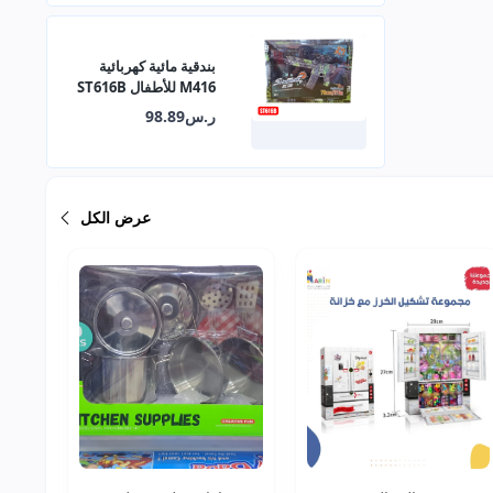
بندقية مائية كهربائية
M416 للأطفال ST616B
ر.س98.89
عرض الكل