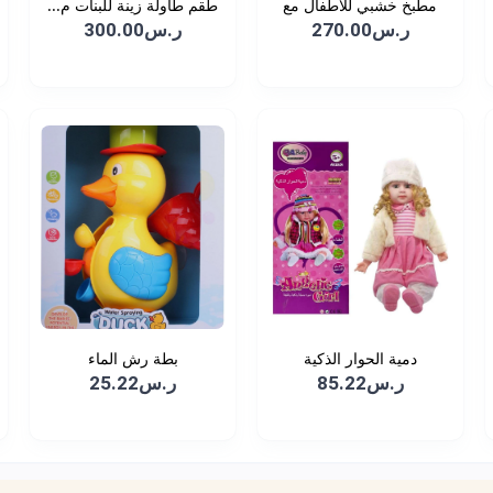
مطبخ خشبي للأطفال مع
طقم طاولة زينة للبنات م...
ال...
ر.س270.00
ر.س300.00
دمية الحوار الذكية
بطة رش الماء
ر.س85.22
ر.س25.22