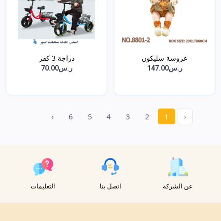
عروسة سليكون
دراجة 3 كفر
ر.س147.00
ر.س70.00
›
6
5
4
3
2
1
‹
عن الشركة
اتصل بنا
التعليمات