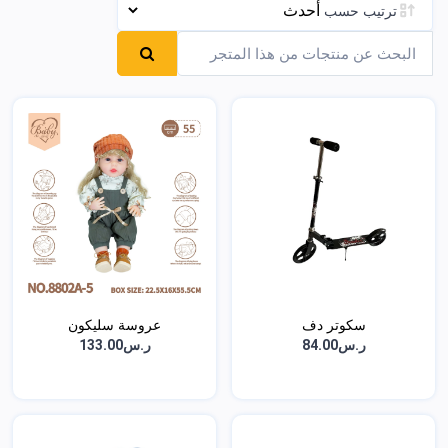
ترتيب حسب
سكوتر دف
عروسة سليكون
ر.س84.00
ر.س133.00