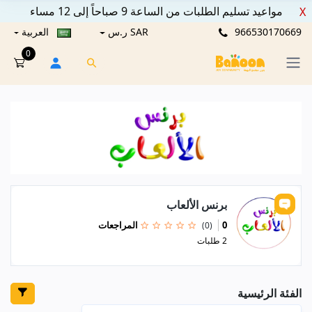
مواعيد تسليم الطلبات من الساعة 9 صباحاً إلى 12 مساء
X
966530170669
SAR ر.س
العربية
0
برنس الألعاب
0 المراجعات
(0)
2 طلبات
الفئة الرئيسية