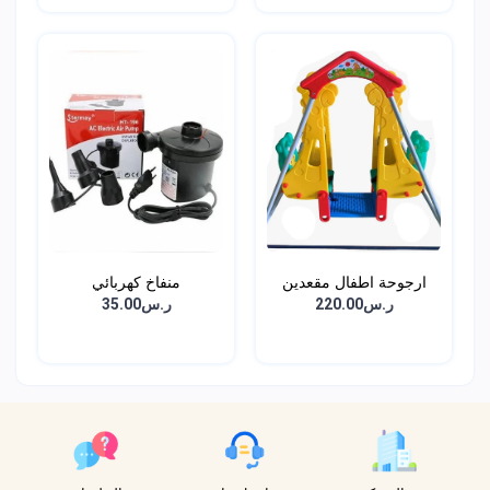
ارجوحة اطفال مقعدين
منفاخ كهربائي
ر.س220.00
ر.س35.00