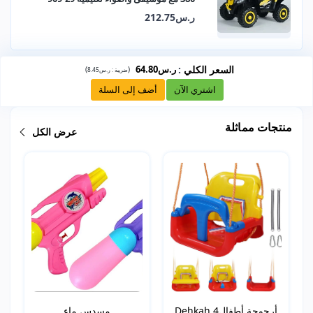
ر.س212.75
السعر الكلي
:
ر.س64.80
)
(
ضريبة :
ر.س8.45
اشتري الآن
أضف إلى السلة
منتجات مماثلة
عرض الكل
أرجوحة أطفالDehkah 4
مسدس ماء