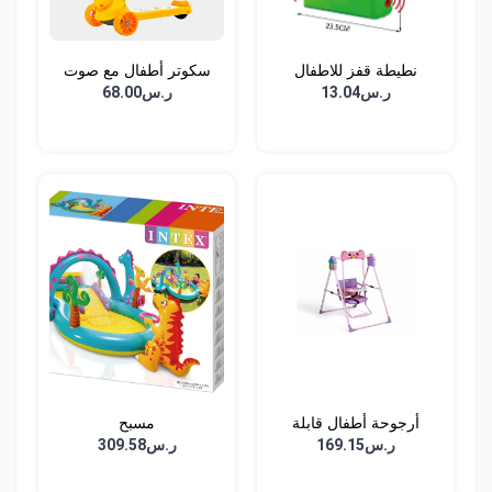
نطيطة قفز للاطفال
سكوتر أطفال مع صوت
وانو...
ر.س13.04
ر.س68.00
أرجوحة أطفال قابلة
مسبح
للطي...
ر.س169.15
ر.س309.58