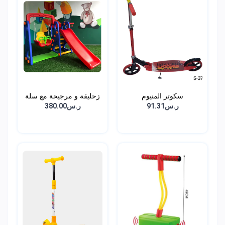
سكوتر المنيوم
زحليقة و مرجيحة مع سلة
ر.س91.31
ر.س380.00