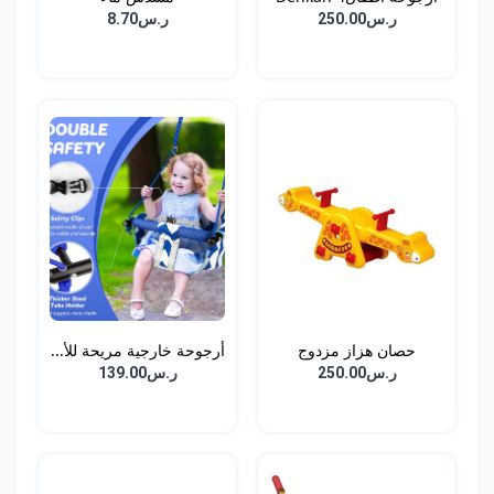
ف...
ر.س250.00
ر.س8.70
حصان هزاز مزدوج
أرجوحة خارجية مريحة للأ...
المقعد...
ر.س250.00
ر.س139.00