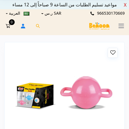
مواعيد تسليم الطلبات من الساعة 9 صباحاً إلى 12 مساء
X
966530170669
SAR ر.س
العربية
0