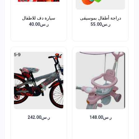
دراجة أطفال بموسيقى
سيارة دف للاطفال
وان...
ر.س55.00
ر.س40.00
ر.س148.00
ر.س242.00