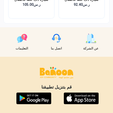
ر.س92.40
ر.س105.00
عن الشركة
اتصل بنا
التعليمات
قم بتنزيل تطبيقنا