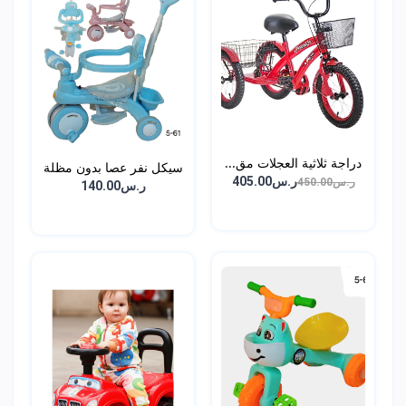
دراجة ثلاثية العجلات مق...
سيكل نفر عصا بدون مظلة
ر.س405.00
ر.س450.00
ر.س140.00