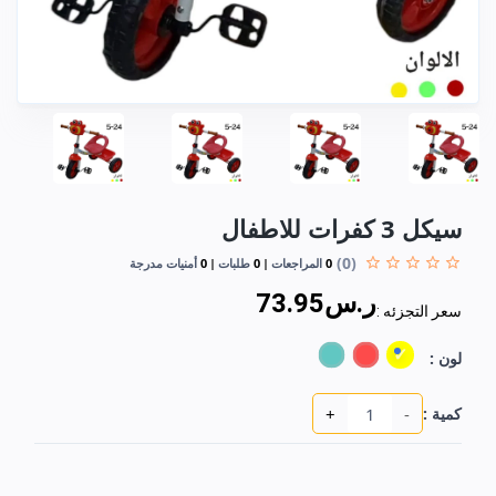
سيكل 3 كفرات للاطفال
(0)
0
المراجعات
0
طلبات
0
أمنيات مدرجة
ر.س73.95
سعر التجزئه :
لون :
+
-
كمية :