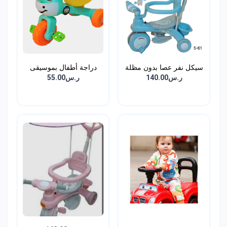
سيكل نفر عصا بدون مظلة
دراجة أطفال بموسيقى
وان...
ر.س140.00
ر.س55.00