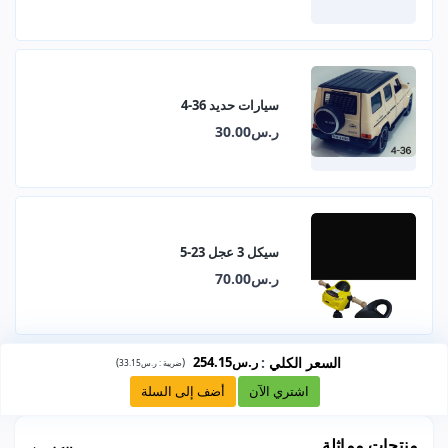
سيارات حديد 36-4
ر.س30.00
سيكل 3 عجل 23-5
ر.س70.00
السعر الكلي
:
ر.س254.15
)
(
ضريبة :
ر.س33.15
اشتري الآن
أضف إلى السلة
منتجات مماثلة