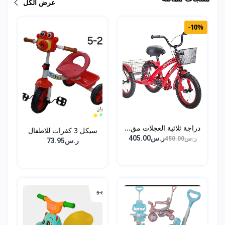
عرض الكل
-10%
دراجة ثلاثية العجلات مق...
سيكل 3 كفرات للاطفال
ر.س405.00
ر.س450.00
ر.س73.95