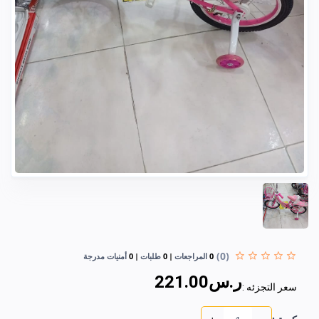
(0)
0
المراجعات
0
طلبات
0
أمنيات مدرجة
ر.س221.00
سعر التجزئه :