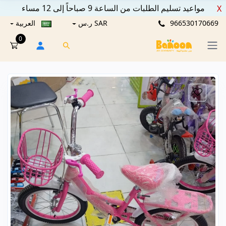
مواعيد تسليم الطلبات من الساعة 9 صباحاً إلى 12 مساء
X
966530170669
SAR ر.س
العربية
0