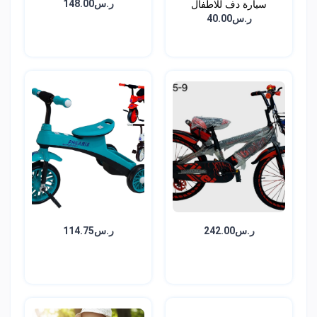
سيارة دف للاطفال
ر.س148.00
ر.س40.00
ر.س242.00
ر.س114.75