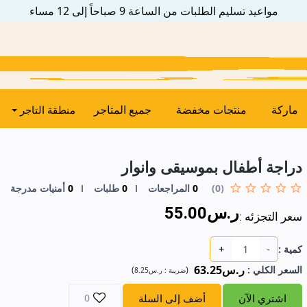
مواعيد تسليم الطلبات من الساعة 9 صباحاً إلى 12 مساء
ماركة
منتجات مخفضة
جميع المتاجر
منطقة التاجر
دراجة أطفال بموسيقى وانوار
(0)
0
المراجعات
0
طلبات
0
أمنيات مدرجة
ر.س55.00
سعر التجزئه :
+
-
كمية :
ر.س63.25
السعر الكلي
:
(
)
ضريبة :
ر.س8.25
اشتري الآن
أضف إلى السلة
0