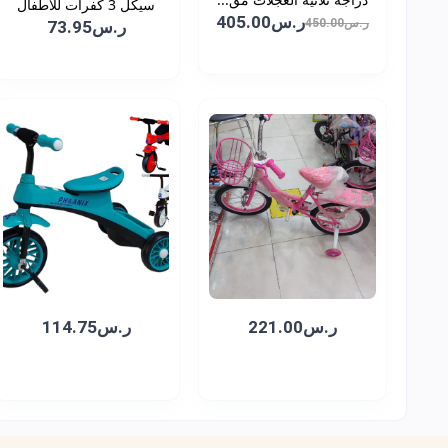
سيكل 3 كفرات للاطفال
ر.س405.00
ر.س450.00
ر.س73.95
ر.س221.00
ر.س114.75