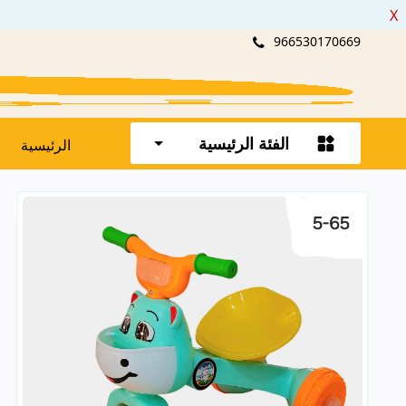
X
966530170669
الفئة الرئيسية
الرئيسية