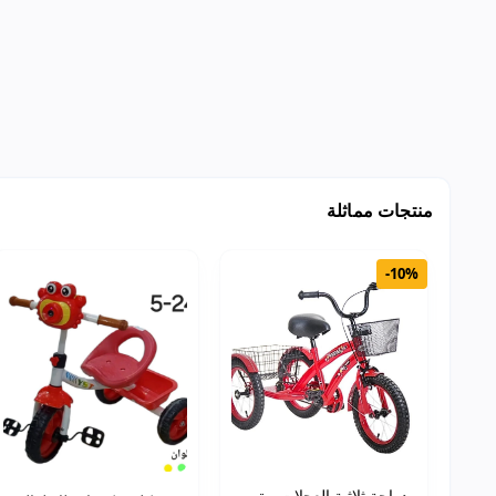
منتجات مماثلة
-10%
دراجة ثلاثية العجلات مق...