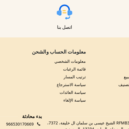
اتصل بنا
معلومات الحساب والشحن
معلومات الشخصي
قائمة الرغبات
يع
ترتيب المسار
تصنيف
سياسة الاسترجاع
سياسة العائدات
سياسة الإلغاء
بدء محادثة
RFMB3029، 3029 الشيخ عيسى بن سلمان ال خليفة، 7372،
966530170669
 المعيزلة، الرياض 13234، السعودية