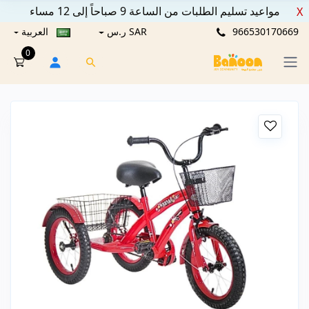
مواعيد تسليم الطلبات من الساعة 9 صباحاً إلى 12 مساء
X
966530170669
SAR ر.س
العربية
0