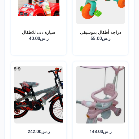
دراجة أطفال بموسيقى
سيارة دف للاطفال
وان...
ر.س55.00
ر.س40.00
ر.س148.00
ر.س242.00