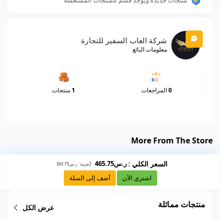
شركة العاب السفير للتجارة
معلومات البائع
0
المراجعات
1
منتجات
More From The Store
السعر الكلي
:
ر.س465.75
)
(
ضريبة :
ر.س60.75
اشتري الآن
أضف إلى السلة
منتجات مماثلة
عرض الكل