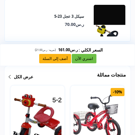
سيكل 3 عجل 23-5
ر.س70.00
السعر الكلي
:
ر.س161.00
)
(
ضريبة :
ر.س21.00
اشتري الآن
أضف إلى السلة
منتجات مماثلة
عرض الكل
-10%