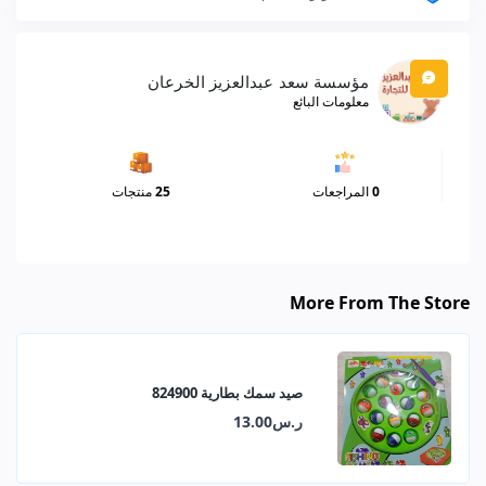
مؤسسة سعد عبدالعزيز الخرعان
معلومات البائع
0
المراجعات
25
منتجات
More From The Store
صيد سمك بطارية 824900
ر.س13.00