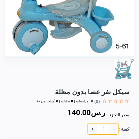
سيكل نفر عصا بدون مظلة
(0)
0
المراجعات
0
طلبات
0
أمنيات مدرجة
ر.س140.00
سعر التجزئه :
+
-
كمية :